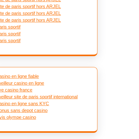
ite de paris sportif hors ARJEL
ite de paris sportif hors ARJEL
ite de paris sportif hors ARJEL
aris sportif
aris sportif
aris sportif
asino en ligne fiable
eilleur casino en ligne
ive casino france
eilleur site de paris sportif international
asino en ligne sans KYC
onus sans depot casino
vis olympe casino