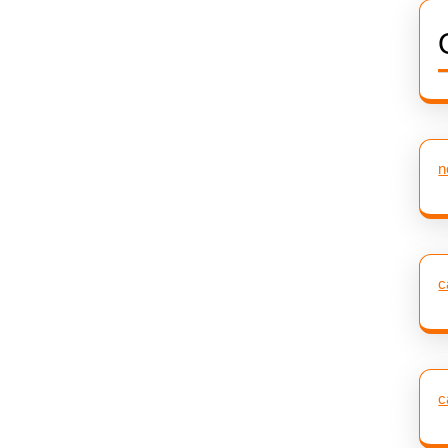
n
c
c