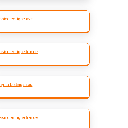
asino en ligne avis
asino en ligne france
rypto betting sites
asino en ligne france